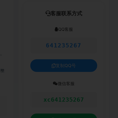
客服联系方式
QQ客服
641235267
成。
复制QQ号
调整
微信客服
xc641235267