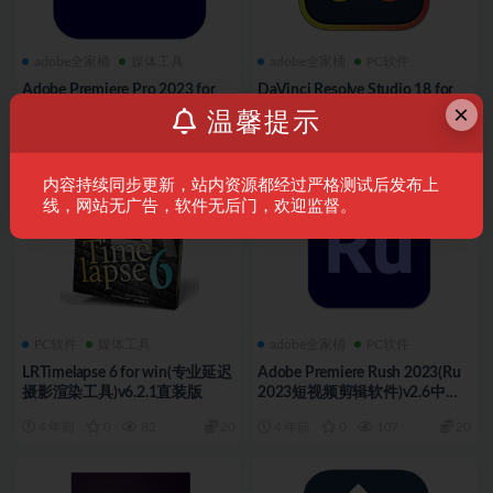
adobe全家桶
媒体工具
adobe全家桶
PC软件
Adobe Premiere Pro 2023 for
DaVinci Resolve Studio 18 for
×
win(Pr 2023视频剪辑软件)v23.5
win(达芬奇调色软件)v18.1.3中
温馨提示
最新中文版
文版
3 年前
0
17
20
3 年前
0
64
20
内容持续同步更新，站内资源都经过严格测试后发布上
线，网站无广告，软件无后门，欢迎监督。
PC软件
媒体工具
adobe全家桶
PC软件
LRTimelapse 6 for win(专业延迟
Adobe Premiere Rush 2023(Ru
摄影渲染工具)v6.2.1直装版
2023短视频剪辑软件)v2.6中文
直装版
4 年前
0
82
20
4 年前
0
107
20