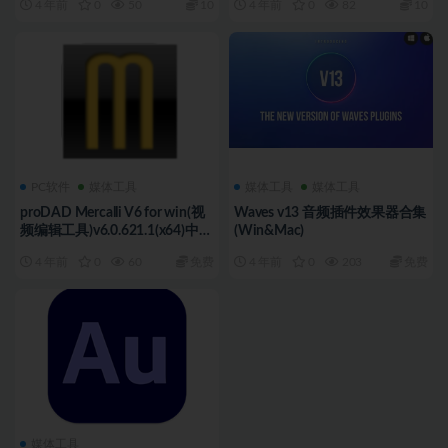
4 年前
0
50
10
4 年前
0
82
10
PC软件
媒体工具
媒体工具
媒体工具
proDAD Mercalli V6 for win(视
Waves v13 音频插件效果器合集
频编辑工具)v6.0.621.1(x64)中文
(Win&Mac)
版
4 年前
0
60
免费
4 年前
0
203
免费
媒体工具