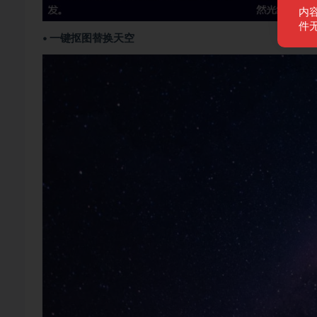
内
件
• 一键抠图替换天空