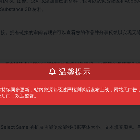
逼真的 3D 图形。您可以添加自己的材料，也可以从免费社区和Adobe
stance 3D 材料。
链接。拥有链接的审阅者现在可以查看您的作品并分享反馈以实现无
助。该小组还根据您的技能和工作为您提供建议。这些建议包括有关
温馨提示
容持续同步更新，站内资源都经过严格测试后发布上线，网站无广告
复丢失的字体。缺失的字体将替换为 Adobe Fonts 中的匹配字
无后门，欢迎监督。
lect Same 的扩展功能使您能够根据字体大小、文本填充颜色、