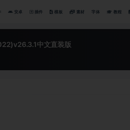
件
安卓
插件
模板
素材
字体
教程
AI 2022)v26.3.1中文直装版