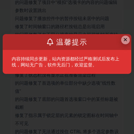
的问题修复了项目中“模拟”选项卡的内容的问题编辑
参数时设置跳出
问题修复了播放控件中的暂停按钮未居中的问题
修复了时间轴窗口的路径栏按钮总是出现启用
的问题修复了在不同分辨率的显示之间切换时渐变结
×
温馨提示
未正确缩放
的问题修复了样条函数图的上下文菜单命令的
问题修复了使用Colorize Joints 命令导致不需要的
内容持续同步更新，站内资源都经过严格测试后发布上
线，网站无广告，软件无后门，欢迎监督。
声音
修复了状态栏没有显示正在准备渲染过程
的问题修复了首选项的单位部分中缺少选项“线性数
值”
的问题修复了底部的问题首选项窗口中的某些标题被
截断
修复了指示属于锁定层的元素的锁定图标在时间轴中
不可见
的问题修复了无法通过按住 CTRL 将多个选定参数设