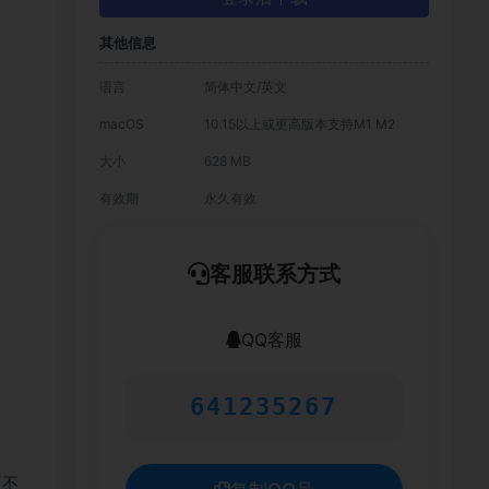
其他信息
语言
简体中文/英文
macOS
10.15以上或更高版本支持M1 M2
大小
628 MB
有效期
永久有效
客服联系方式
QQ客服
641235267
而不