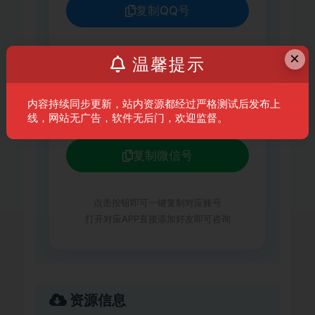
复制QQ号
×
微信客服
温馨提示
xc641235267
内容持续同步更新，站内资源都经过严格测试后发布上
线，网站无广告，软件无后门，欢迎监督。
复制微信号
点击按钮即可一键复制对应账号
打开对应APP直接添加好友即可咨询
资源信息