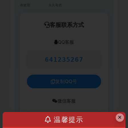
有效期
永久有效
客服联系方式
QQ客服
641235267
复制QQ号
微信客服
×
xc641235267
温馨提示