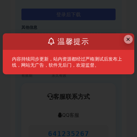
登录后下载
其他信息
×
温馨提示
语言
简体中文/繁体中文/英文/日文/韩文
macOS
10.14 以上或更高版本支持 M1 M2
内容持续同步更新，站内资源都经过严格测试后发布上
大小
1.6 G
线，网站无广告，软件无后门，欢迎监督。
有效期
永久有效
客服联系方式
QQ客服
641235267