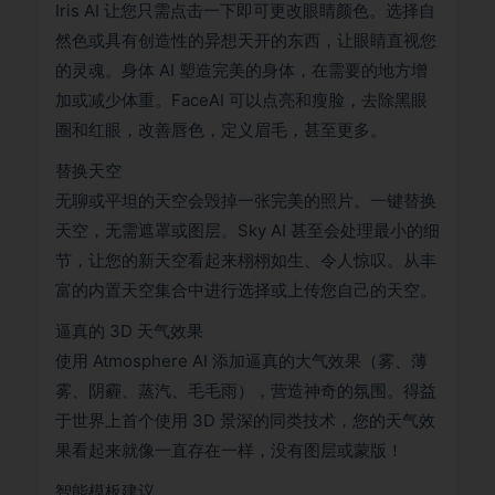
Iris AI 让您只需点击一下即可更改眼睛颜色。选择自
然色或具有创造性的异想天开的东西，让眼睛直视您
的灵魂。身体 AI 塑造完美的身体，在需要的地方增
加或减少体重。FaceAI 可以点亮和瘦脸，去除黑眼
圈和红眼，改善唇色，定义眉毛，甚至更多。
替换天空
无聊或平坦的天空会毁掉一张完美的照片。一键替换
天空，无需遮罩或图层。Sky AI 甚至会处理最小的细
节，让您的新天空看起来栩栩如生、令人惊叹。从丰
富的内置天空集合中进行选择或上传您自己的天空。
逼真的 3D 天气效果
使用 Atmosphere AI 添加逼真的大气效果（雾、薄
雾、阴霾、蒸汽、毛毛雨），营造神奇的氛围。得益
于世界上首个使用 3D 景深的同类技术，您的天气效
果看起来就像一直存在一样，没有图层或蒙版！
智能模板建议