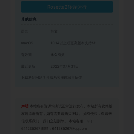
Rosetta2转译运行
其他信息
语言
英文
macOS
10.14以上或更高版本支持M1
有效期
永久有效
最近更新
2022年07月31日
下载遇到问题？可联系客服或留言反馈
声明:
本站所有资源均测试正常运行发布。本站所有软件版
权属原著所有，如有需要请购买正版。 如有侵权，敬请来
信联系我们，我们立刻删除。 本站客服：QQ：
641235267 邮箱：641235267@qq.com