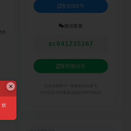
复制QQ号
微信客服
 硬件
xc641235267
复制微信号
×
点击按钮即可一键复制对应账号
打开对应APP直接添加好友即可咨询
，软