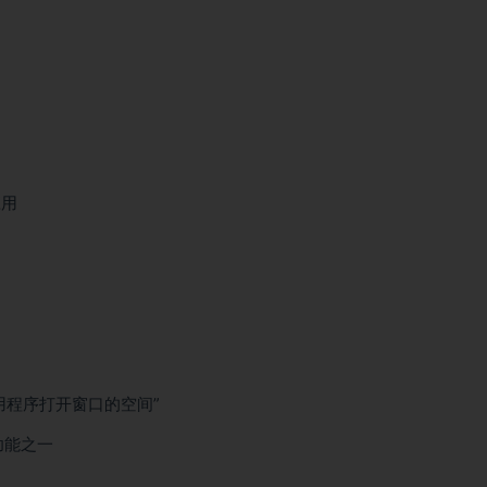
应用
用程序打开窗口的空间”
功能之一