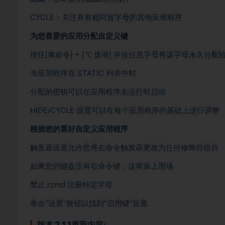
CYCLE：关注具有相同首字母的其他应用程序
为您喜爱的应用分配自定义键
按住|⌘命令| + |⌥ 选项| 并按任意字母将该字母永久分
当应用程序在 STATIC 列表中时
分配的密钥可以在应用程序未运行时启动
HIDE/CYCLE 设置可以在每个应用程序的基础上进行调整
根据您的喜好自定义应用程序
触发器设置允许您将右命令触发器更改为任何修饰符组合
如果您的键盘没有右命令键，这将派上用场
禁止 rcmd 注册特定字母
单击“设置”按钮以找到“启用键”设置
版本 2.1.1更新内容: