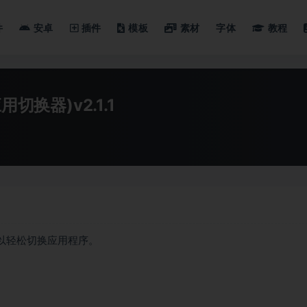
件
安卓
插件
模板
素材
字体
教程
d应用切换器)v2.1.1
b 以轻松切换应用程序。