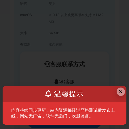
语言
英文
macOS
≥10.13 以上或更高版本支持 M1 M2
M3
大小
64 MB
有效期
永久有效
客服联系方式
QQ客服
×
温馨提示
641235267
内容持续同步更新，站内资源都经过严格测试后发布上
线，网站无广告，软件无后门，欢迎监督。
复制QQ号