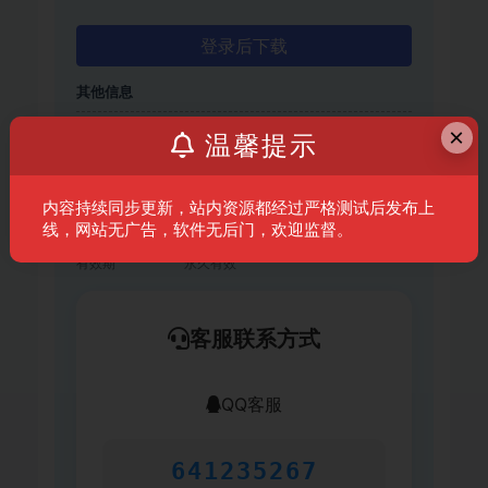
登录后下载
其他信息
×
语言
简体中文/英文
温馨提示
macOS
简体中文/繁体中文/英文/日文/韩文
内容持续同步更新，站内资源都经过严格测试后发布上
大小
57.45 MB
线，网站无广告，软件无后门，欢迎监督。
有效期
永久有效
客服联系方式
QQ客服
641235267