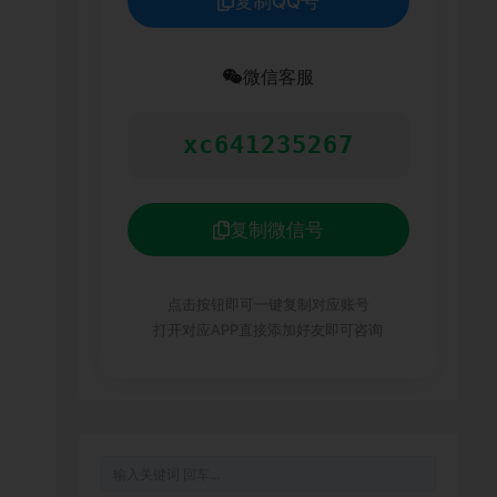
复制QQ号
微信客服
xc641235267
复制微信号
点击按钮即可一键复制对应账号
打开对应APP直接添加好友即可咨询