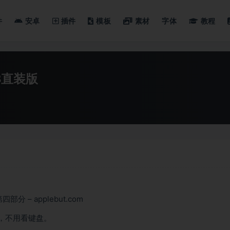
件
安卓
插件
模板
素材
字体
教程
.3直装版
分 – applebut.com
误，不用看键盘。