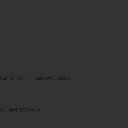
QWERTZ（瑞士）、QGMLWY、Neo；
da、QWERTZ Swiss；