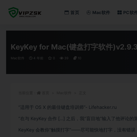
首页
Mac软件
PC软
全部
KeyKey for Mac(键盘打字软件)v2.9
Mac软件
4 年前
0
39
10
当前位置：
首页
Mac软件
正文
“适用于 OS X 的最佳键盘培训师”- Lifehacker.ru
“在与 KeyKey 合作 […] 之后，我“盲目地”输入了他评论的第四部
KeyKey 会教你“触摸打字”——尽可能快地打字，没有错