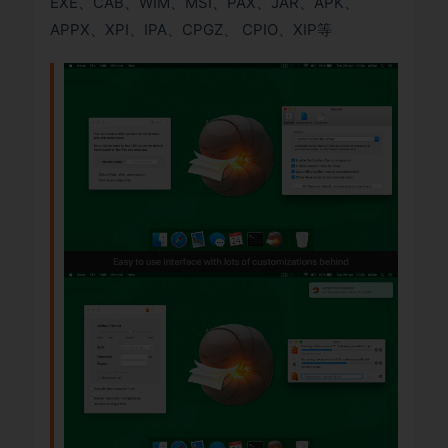
EXE、CAB、WIM、MSI、PAX、JAR、APK、
APPX、XPI、IPA、CPGZ、 CPIO、XIP等