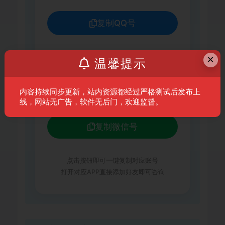
复制QQ号
微信客服
×
温馨提示
xc641235267
内容持续同步更新，站内资源都经过严格测试后发布上
线，网站无广告，软件无后门，欢迎监督。
复制微信号
点击按钮即可一键复制对应账号
打开对应APP直接添加好友即可咨询