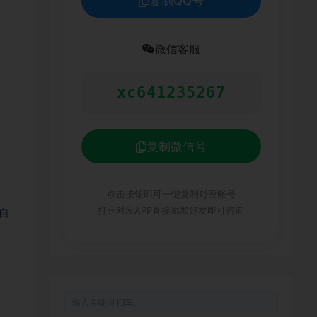
复制QQ号
微信客服
xc641235267
复制微信号
点击按钮即可一键复制对应账号
打开对应APP直接添加好友即可咨询
自