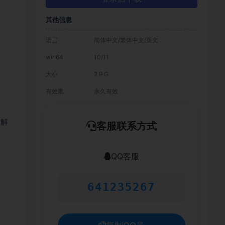
其他信息
语言
简体中文/繁体中文/英文
win64
10/11
大小
2.9 G
有效期
永久有效
装解
客服联系方式
QQ客服
641235267