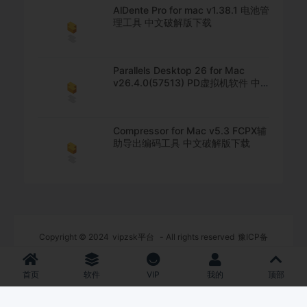
AlDente Pro for mac v1.38.1 电池管
理工具 中文破解版下载
Parallels Desktop 26 for Mac
v26.4.0(57513) PD虚拟机软件 中
文直装版下载
Compressor for Mac v5.3 FCPX辅
助导出编码工具 中文破解版下载
Copyright © 2024
vipzsk平台
- All rights reserved
豫ICP备
2022008899号-2
豫公网安备2022008899号
首页
软件
VIP
我的
顶部