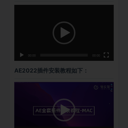
视
频
播
放
器
00:00
00:00
AE2022插件安装教程如下：
视
频
播
放
器