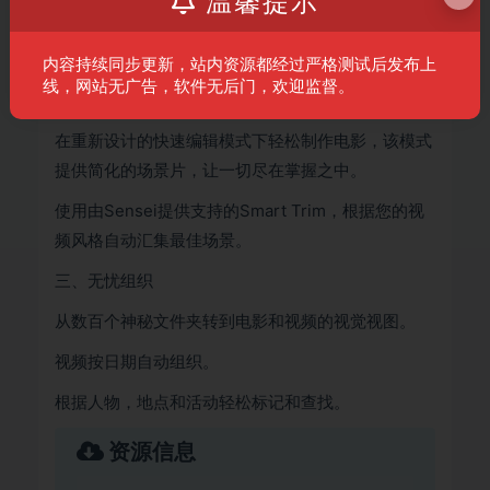
温馨提示
通过自动编辑选项和分步指导，创建令人惊叹的电影
和视频 – 无需经验。
内容持续同步更新，站内资源都经过严格测试后发布上
使用20个引导编辑创建从玻璃窗格效果到亮度淡入淡
线，网站无广告，软件无后门，欢迎监督。
出过渡的所有内容。
在重新设计的快速编辑模式下轻松制作电影，该模式
提供简化的场景片，让一切尽在掌握之中。
使用由Sensei提供支持的Smart Trim，根据您的视
频风格自动汇集最佳场景。
三、无忧组织
从数百个神秘文件夹转到电影和视频的视觉视图。
视频按日期自动组织。
根据人物，地点和活动轻松标记和查找。
资源信息