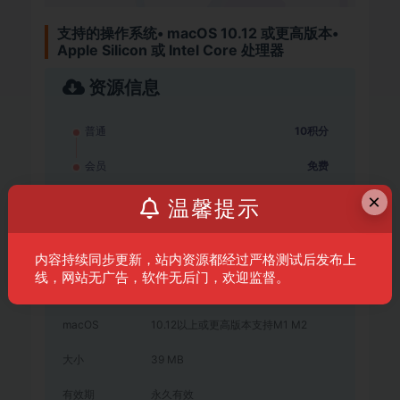
支持的操作系统• macOS 10.12 或更高版本•
Apple Silicon 或 Intel Core 处理器
资源信息
普通
10积分
会员
免费
×
温馨提示
登录后下载
其他信息
内容持续同步更新，站内资源都经过严格测试后发布上
线，网站无广告，软件无后门，欢迎监督。
语言
英文
macOS
10.12以上或更高版本支持M1 M2
大小
39 MB
有效期
永久有效