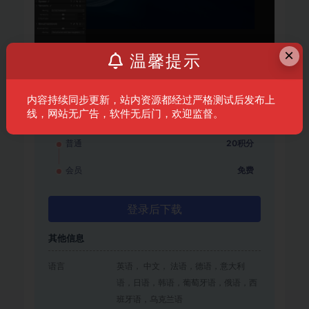
×
温馨提示
兼容性：
MacOS 10.14 或更高版本 64 位 •
Apple Silicon 或 Intel Core 处理器
内容持续同步更新，站内资源都经过严格测试后发布上
资源信息
线，网站无广告，软件无后门，欢迎监督。
普通
20积分
会员
免费
登录后下载
其他信息
语言
英语， 中文， 法语，德语，意大利
语，日语，韩语，葡萄牙语，俄语，西
班牙语，乌克兰语