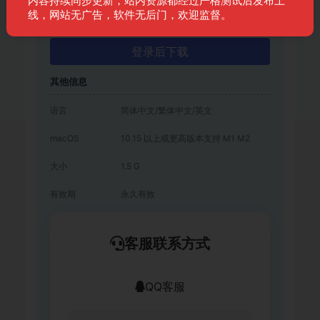
内容持续同步更新，站内资源都经过严格测试后发布上
会员
免费
线，网站无广告，软件无后门，欢迎监督。
登录后下载
其他信息
语言
简体中文/繁体中文/英文
macOS
10.15 以上或更高版本支持 M1 M2
大小
1.5 G
有效期
永久有效
客服联系方式
QQ客服