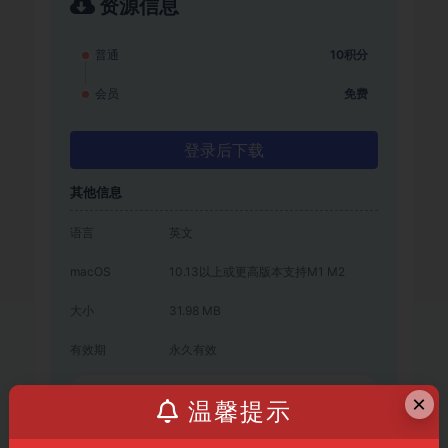
资源信息
普通
10积分
会员
免费
登录后下载
其他信息
语言
英文
macOS
10.13以上或更高版本支持M1 M2
大小
31.98 MB
有效期
永久有效
×
温馨提示
客服联系方式