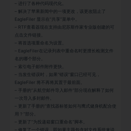
– 进行了各种代码现代化。
– 解决了苹果新闻中的一项更改，该更改阻止了
EagleFiler 显示在“共享”菜单中。
– RTF查看器现在支持由尼苏斯作家专业版创建的可
点击文件链接。
– 将首选项重命名为设置。
– EagleFiler在记录列表中重命名时更擅长检测文件
名的哪个部分。
– 索引电子邮件附件更快。
– 当发生错误时，如果“错误”窗口已经可见，
EagleFiler 将不再将其置于最前面。
– 手册的“从航空邮件导入邮件”部分现在解释了如何
一次导入多封邮件。
– 更新了手册的“查找器标签如何与鹰式健身机配合使
用？”部分。
– 更新了“为投递箱窗口重命名”脚本。
– 修复了一个错误，即如果主题包含对文件系统来说