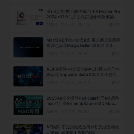
汉化/英文/摩卡插件Boris FX Mocha Pro
2024 v11.0.1_平面跟踪摄像机反求插件
ae/pr
AE插件
2 年前
219
免费
Mac版AE/PR中文汉化红巨人磨皮美颜降
噪调色套装Magic Bullet v2024.2.0
Looks/Colorista IV/Denoiser III/Mojo
AE插件
2 年前
281
30
II/Cosmo II/Renoiser/Film支持 M1 M2
M3
AE/PR插件-中文汉化MAC红巨人粒子特
效套装Trapcode Suite 2024.2.0 包含
Particular/Form/Shine/Starglow/3D
AE插件
2 年前
338
30
Stroke等 支持2024多帧渲染 支持M1
M2 M3原生
2025Ae全套插件Particular粒子M1调色
mac红巨星Element/Saber/E3D Mac版
本M1
AE插件
2 年前
257
29.8
AE插件-丁达尔光效放射体积光视觉特效
Crates Godrays Win/Mac