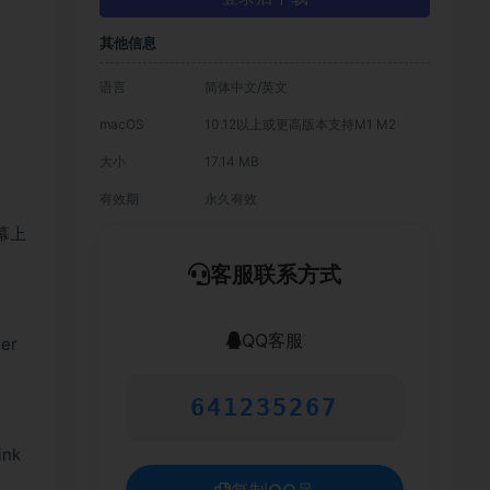
其他信息
语言
简体中文/英文
macOS
10.12以上或更高版本支持M1 M2
大小
17.14 MB
有效期
永久有效
幕上
客服联系方式
QQ客服
er
641235267
nk