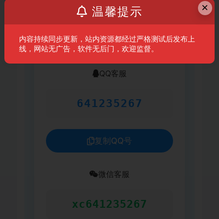
×
温馨提示
有效期
永久有效
内容持续同步更新，站内资源都经过严格测试后发布上
客服联系方式
线，网站无广告，软件无后门，欢迎监督。
QQ客服
641235267
复制QQ号
微信客服
xc641235267