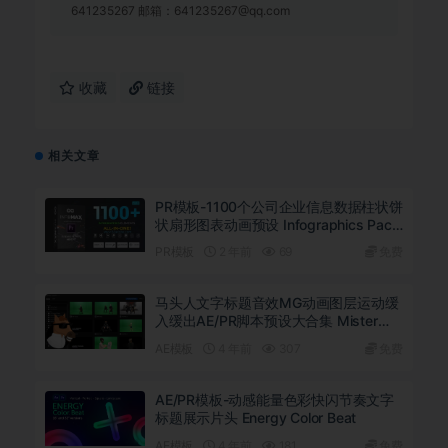
641235267 邮箱：641235267@qq.com
收藏
链接
相关文章
PR模板-1100个公司企业信息数据柱状饼
状扇形图表动画预设 Infographics Pack
MOGRT
PR模板
2 年前
69
免费
马头人文字标题音效MG动画图层运动缓
入缓出AE/PR脚本预设大合集 Mister
Horse Win+使用教程
AE模板
4 年前
307
免费
AE/PR模板-动感能量色彩快闪节奏文字
标题展示片头 Energy Color Beat
AE模板
4 年前
181
免费