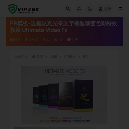
登录
全部
PR模板-边框炫光光晕文字标题渐变色彩特效
预设 Ultimate Video Fx
PR模板
4 年前
0
117
免费
当前位置：
首页
模板
PR模板
正文