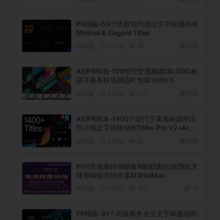
PR模板-50个优雅简约迷你文字标题动画
Minimal & Elegant Titles
PR模板
4 年前
96
免费
AE/PR模板-100组社交视频媒体LOGO标
题字幕条转场侧边栏包装动画V3
AE模板
4 年前
123
免费
AE/PR脚本-1400个现代字幕条标题呼出
指示线文字排版动画Titles Pro V2+AI源
文件
AE模板
4 年前
95
免费
Pr抖音视频转场模板RBG炫酷拉镜预设无
缝剪辑插件特效素材Win/Mac
PR模板
4 年前
184
18
PR模板-31个高级商务企业文字标题动画