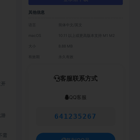
其他信息
语言
简体中文/英文
macOS
10.11 以上或更高版本支持 M1 M2
大小
8.88 MB
有效期
永久有效
客服联系方式
道开
QQ客服
玩游
641235267
不需