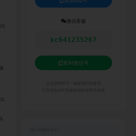
复制QQ号
微信客服
访问
xc641235267
复制微信号
确
点击按钮即可一键复制对应账号
打开对应APP直接添加好友即可咨询
输出
头