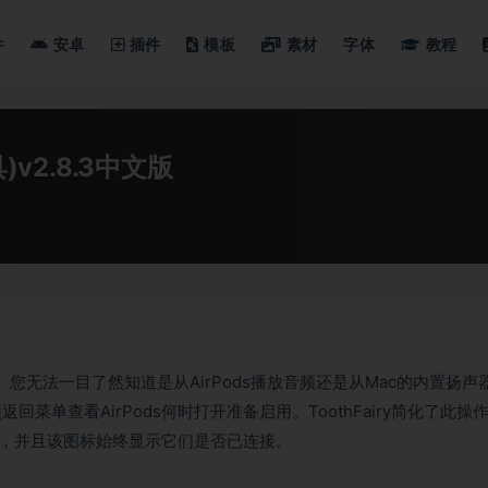
件
安卓
插件
模板
素材
字体
教程
具)v2.8.3中文版
畅。您无法一目了然知道是从AirPods播放音频还是从Mac的内置扬声
单查看AirPods何时打开准备启用。ToothFairy简化了此操
ds，并且该图标始终显示它们是否已连接。