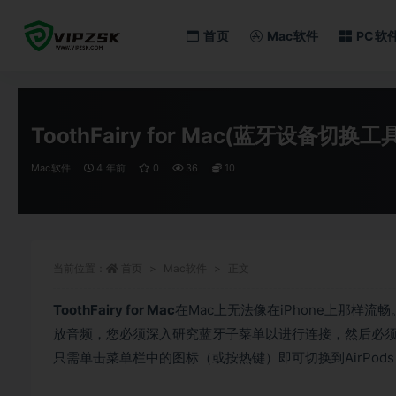
首页
Mac软件
PC软
全部
ToothFairy for Mac(蓝牙设备切换工
Mac软件
4 年前
0
36
10
当前位置：
首页
Mac软件
正文
ToothFairy for Mac
在Mac上无法像在iPhone上那样流
放音频，您必须深入研究蓝牙子菜单以进行连接，然后必须返回菜
只需单击菜单栏中的图标（或按热键）即可切换到AirPo