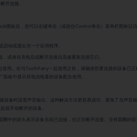
外断开连接。
。
ck图标后，您可以右键单击（或按住Control单击）菜单栏图标以
知您或启动或退出另一个应用程序。
低，或者在充电后或断开连接后迅速重新连接它们。
一起使用。在与ToothFairy一起使用之前，请确保您要连接的设备已正
牙”面板中显示其电池电量的设备配合使用。
在连接设备时设置声音输出。这种解决方法更容易成功，避免了当声音
收起或手动断开的设备。
。实心圆圈中的箭头表示设备当前已连接，但正在断开连接。没有圆圈的箭