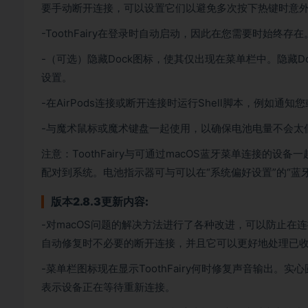
要手动断开连接，可以设置它们以避免多次按下热键时意
-ToothFairy在登录时自动启动，因此在您需要时始终存在
-（可选）隐藏Dock图标，使其仅出现在菜单栏中。隐藏Do
设置。
-在AirPods连接或断开连接时运行Shell脚本，例如通
-与魔术鼠标或魔术键盘一起使用，以确保电池电量不会太
注意：ToothFairy与可通过macOS蓝牙菜单连接的设备
配对到系统。电池指示器可与可以在“系统偏好设置”的“蓝
版本2.8.3更新内容:
-对macOS问题的解决方法进行了各种改进，可以防止
自动修复时不必要的断开连接，并且它可以更好地处理已
-菜单栏图标现在显示ToothFairy何时修复声音输出
表示设备正在等待重新连接。