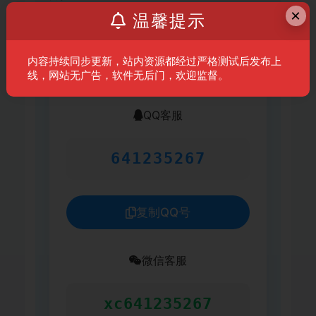
×
温馨提示
有效期
永久有效
内容持续同步更新，站内资源都经过严格测试后发布上
客服联系方式
线，网站无广告，软件无后门，欢迎监督。
QQ客服
641235267
复制QQ号
微信客服
xc641235267