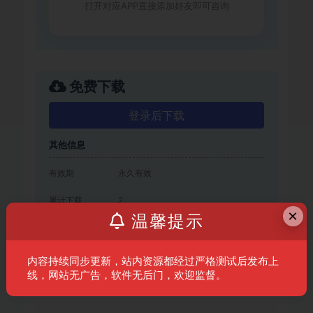
打开对应APP直接添加好友即可咨询
免费下载
登录后下载
其他信息
有效期
永久有效
累计下载
2
×
温馨提示
最近更新
2022年07月08日
下载遇到问题？可联系客服或留言反馈
内容持续同步更新，站内资源都经过严格测试后发布上
线，网站无广告，软件无后门，欢迎监督。