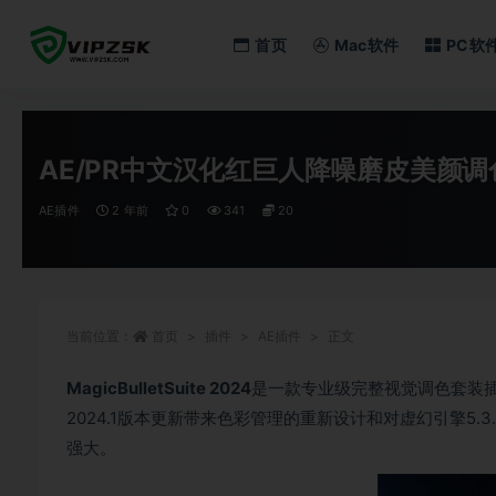
首页
Mac软件
PC软
全部
AE/PR中文汉化红巨人降噪磨皮美颜调色套装Mag
AE插件
2 年前
0
341
20
当前位置：
首页
插件
AE插件
正文
MagicBulletSuite 2024
是一款专业级完整视觉调色套装
2024.1版本更新带来色彩管理的重新设计和对虚幻引擎5.3
强大。