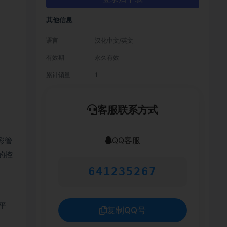
其他信息
语言
汉化中文/英文
有效期
永久有效
累计销量
1
客服联系方式
QQ客服
色彩管
好的控
641235267
平
复制QQ号