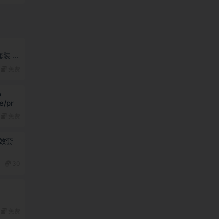
件套装 中
免费
o
/pr
免费
特效套
troke
30
原生
免费