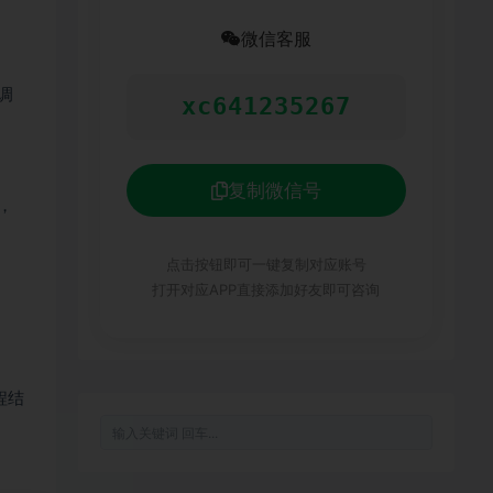
微信客服
调
xc641235267
复制微信号
，
点击按钮即可一键复制对应账号
打开对应APP直接添加好友即可咨询
程结