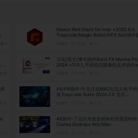
Maxon Red Giant for mac v2025.6.0
化
Trapcode/Magic Bullet/VFX Suit插
文破解版下载
8
AE插件
2 周前
11
汉化/英文/摩卡插件Boris FX Mocha Pr
装 中
2024 v11.0.1_平面跟踪摄像机反求插件ae
免费
AE插件
2 年前
219
噪调
AE/PR插件-中文汉化MAC红巨人粒子
装Trapcode Suite 2024.2.0 包含
Particular/Form/Shine/Starglow/3D S
30
AE插件
2 年前
338
等 支持2024多帧渲染 支持M1 M2 M3
ac
AE插件-丁达尔光效放射体积光视觉特效
Crates Godrays Win/Mac
29.8
AE插件
2 年前
118