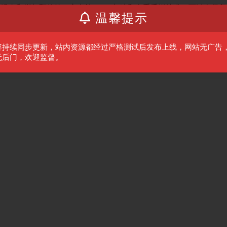
噪点和增加颗粒等。它支持 GPU 加速和多重采样技术，可以在保留
温馨提示
容持续同步更新，站内资源都经过严格测试后发布上线，网站无广告
无后门，欢迎监督。