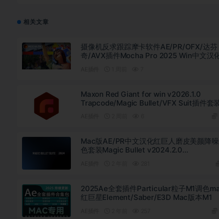
相关文章
摄像机反求跟踪摩卡软件AE/PR/OFX/达芬
奇/AVX插件Mocha Pro 2025 Win中文汉
AE插件
1 周前
7
Maxon Red Giant for win v2026.1.0
Trapcode/Magic Bullet/VFX Suit插件套
文破解版下载
AE插件
2 周前
6
Mac版AE/PR中文汉化红巨人磨皮美颜降
色套装Magic Bullet v2024.2.0
Looks/Colorista IV/Denoiser III/Mojo
AE插件
2 年前
281
II/Cosmo II/Renoiser/Film支持 M1 M2 M3
2025Ae全套插件Particular粒子M1调色m
红巨星Element/Saber/E3D Mac版本M1
AE插件
2 年前
257