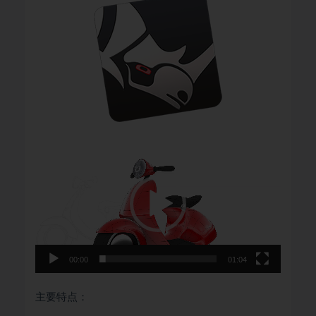
视
频
播
放
器
00:00
01:04
主要特点：