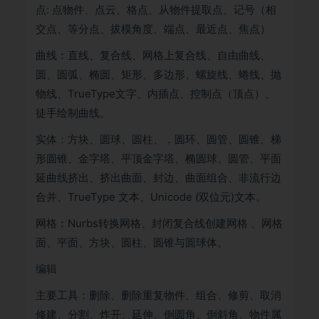
点: 点物件、点云、格点、从物件提取点、记号（相
交点、等分点、拔模角度、端点、最近点、焦点）
曲线：直线、复合线、网格上复合线、自由曲线、
圆、圆弧、椭圆、矩形、多边形、螺旋线、蜷线、抛
物线、TrueType文字、内插点、控制点（顶点）、
徒手绘制曲线。
实体：方块、圆球、圆柱、，圆环、圆管、圆锥、梯
形圆锥、金字塔、平顶金字塔、椭圆球、圆管、平面
延曲线挤出、挤出曲面、封边、曲面组合、非流行边
合并、TrueType 文本、Unicode (双位元)文本。
网格：Nurbs转换网格、封闭复合线创建网格 、网格
面、平面、方块、圆柱、圆锥与圆球体。
编辑
主要工具：删除、删除重复物件、组合、修剪、取消
修建、分割、炸开、延伸、倒圆角、倒斜角、物件属