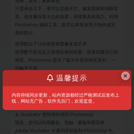
润饰，混合，重新着色
只需单击几下，便可以交换天空、修复瑕疵和消除背
景。使肖像深受大众的喜爱，表情更具表现力。利用
Photoshop 编辑工具，您可以将每张照片制作成完
美的图片。
使用数以千计的画笔将图像变成艺术
使用数千款自定义画笔绘画和绘图，或者创建自己的
画笔，Photoshop 提供了极为丰富的画笔系列，一
切触手可得。
×
温馨提示
快速单击选区
现在，您只需要将鼠标光标悬停在图像的一部分之上
内容持续同步更新，站内资源都经过严格测试后发布上
并单击，便可自动选择该图像部分。缺少内容？继续
线，网站无广告，软件无后门，欢迎监督。
单击，直到显示所有内容。
从 Illustrator 更快地转移到 Photoshop
现在，您可以利用颜色、笔触、蒙版和图层将
Adobe Illustrator 矢量内容粘贴到 Photoshop 中。