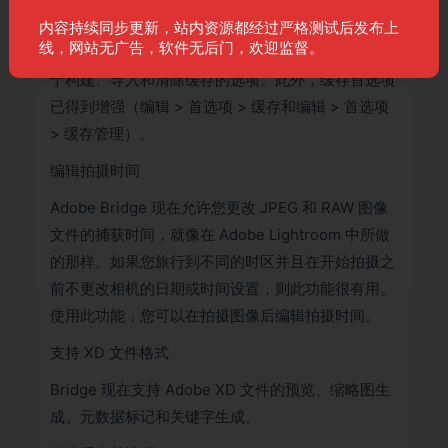
可以使用“管理缓存”对话框（工具 > 管理缓存）创建
内容持续同步更新，站内资源都经过严格测试后发布上
线，网站无广告，软件无后门，欢迎监督。
和管理共享缓存，该对话框现已得到增强，可提供用
于构建、导入和清除缓存的选项。此外，缓存首选项
已得到增强（编辑 > 首选项 > 缓存和编辑 > 首选项
> 缓存管理）。
编辑拍摄时间
Adobe Bridge 现在允许您更改 JPEG 和 RAW 图像
文件的捕获时间，就像在 Adob​​e Lightroom 中所做
的那样。如果您旅行到不同的时区并且在开始拍摄之
前不更改相机的日期或时间设置，则此功能很有用。
使用此功能，您可以在拍摄图像后编辑拍摄时间。
支持 XD 文件格式
Bridge 现在支持 Adob​​e XD 文件的预览、缩略图生
成、元数据标记和关键字生成。