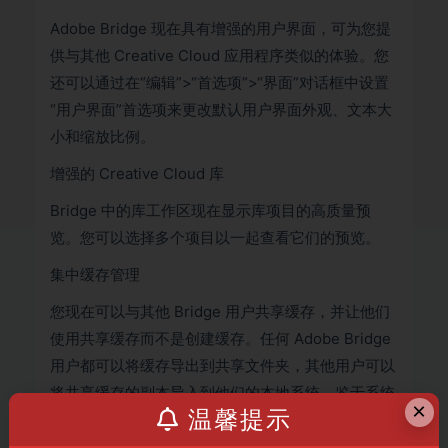
Adobe Bridge 现在具有增强的用户界面，可为您提
供与其他 Creative Cloud 应用程序类似的体验。您
还可以通过在“编辑”>“首选项”>“界面”对话框中设置
“用户界面”首选项来更改默认用户界面外观、文本大
小和缩放比例。
增强的 Creative Cloud 库
Bridge 中的库工作区现在显示库项目的高质量预
览。您可以选择多个项目以一起查看它们的预览。
集中缓存管理
您现在可以与其他 Bridge 用户共享缓存，并让他们
使用共享缓存而不是创建缓存。任何 Adob​​e Bridge
用户都可以将缓存导出到共享文件夹，其他用户可以
将共享缓存的副本导入到他们的本地系统。鉴于系统
×
温馨提示
是同步的，在一个集中位置管理缓存可以让您重用导
出的缓存，而无需在不同的用户机器上重建缓存。您