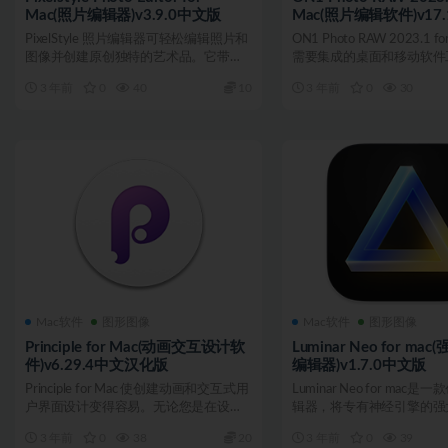
Mac(照片编辑器)v3.9.0中文版
Mac(照片编辑软件)v17
PixelStyle 照片编辑器可轻松编辑照片和
ON1 Photo RAW 2023.1 
图像并创建原创独特的艺术品。它带来
需要集成的桌面和移动软件工具
了数十种高...
3 年前
0
40
10
3 年前
0
30
Mac软件
图形图像
Mac软件
图形图像
Principle for Mac(动画交互设计软
Luminar Neo for m
件)v6.29.4中文汉化版
编辑器)v1.7.0中文版
Principle for Mac 使创建动画和交互式用
Luminar Neo for mac
户界面设计变得容易。无论您是在设计
辑器，将专有神经引擎的强
多...
成工...
3 年前
0
38
20
3 年前
0
39