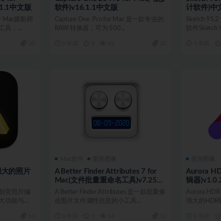
.1.1中文版
软件)v16.1.1中文版
计软件)中
for Mac摄影师
Capture One Pro for Mac 是一款专业的
Sketch 9
，...
RAW 转换器，可为 500...
软件Sketch 
20
3 年前
0
42
20
3 年前
Mac软件
图形图像
图形图像
ac(强大的照片
A Better Finder Attributes 7 for
Aurora H
Mac(文件批量重命名工具)v7.25直
辑器)v1.0
装版
是一款创意照片编
A Better Finder Attributes 是一款批量修
Aurora H
大功能与完
改图片文件属性信息的小工具...
强大的HDR软件
10
3 年前
0
14
10
3 年前