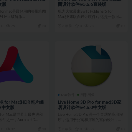
文版
面设计软件)v5.6.6直装版
5.2 for mac是最好用的矢量绘图
现为大家带来Swift Publisher5 for
94 Mac破解版...
Mac(快速版面设计软件)，这是一款可...
0
75
20
3 年前
0
28
10
Mac软件
图形图像
DR for Mac(HDR照片编
Live Home 3D Pro for mac(3D家
.2中文版
居设计软件)v4.6.0中文版
DR for Mac是世界上最先进和
Live Home 3D Pro 是一个直观的应用程
之一，Aurora HD...
序，适用于公寓和房屋的室内设计，以
及几乎...
0
32
10
3 年前
0
38
10