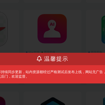
Mac软件
图形图像
图形图像
温馨提示
or Mac(超级
ON1 Portrait AI 2023 for Mac(照
ON1 NoNoi
版
片肖像美容软件)v17.1中文版
mac(智能
版
Cut Pro)
ON1 Portrait AI 2023 for Mac是一款智
ON1 NoNois
容持续同步更新，站内资源都经过严格测试后发布上线，网站无广告
..
能的人像编辑软件，使用它即可...
强大的摄影降噪
无后门，欢迎监督。
10
3 年前
0
51
20
3 年前