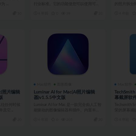
 ...
行业标准。它的功能使您可以使用可自
的照片拆分
定义...
所有内容都保.
10
4 年前
0
39
20
4 年前
Mac软件
图形图像
Mac软件
 mac(照片编辑
Luminar AI for Mac(AI照片编辑
TechSmith
版
器)v1.5.5中文版
幕截屏软件)
mac比以往任何时候
Luminar AI for Mac 是一款完全由人工智
Techsmith S
它...
能驱动的图像编辑器和插件。内置丰富
荣的屏幕捕捉
的...
20
4 年前
0
205
20
4 年前