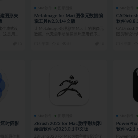
Mac软件
图形图像
Mac软件
c(创建图形矢
MetaImage for Mac(图像元数据编
CADintos
版
辑工具)v2.3.1中文版
软件)v8.8
于创建生成式设
让 MetaImage 处理您在 Mac 上的图像元
CADintos
。这是用一
数据。您无需手动编辑照片应用程序中
图员和设计师的
每张照...
10
3 年前
0
54
10
4 年前
Mac软件
图形图像
Mac软件
(创建延时摄影
ZBrush 2023 for Mac(数字雕刻和
PowerPh
绘画软件)v2023.0.1中文版
软件)v2.1
建延时摄影最佳和
ZBrush 2023 For Mac为数字雕刻设定了
PowerPh