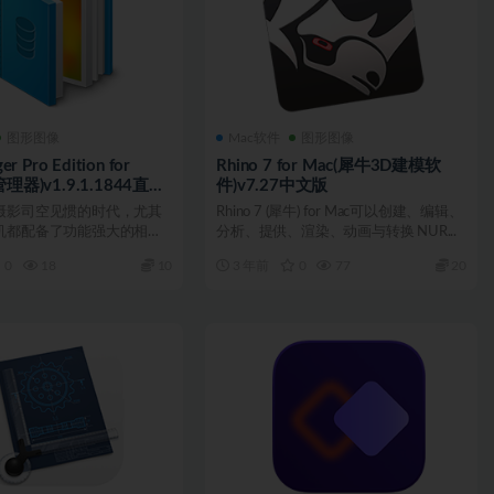
图形图像
Mac软件
图形图像
r Pro Edition for
Rhino 7 for Mac(犀牛3D建模软
理器)v1.9.1.1844直装
件)v7.27中文版
摄影司空见惯的时代，尤其
Rhino 7 (犀牛) for Mac可以创建、编辑、
机都配备了功能强大的相机
分析、提供、渲染、动画与转换 NUR...
的计算机最终...
0
18
10
3 年前
0
77
20